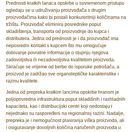
Prednosti kratkih lanaca opskrbe u suvremenom pristupu
ogledaju se u udruživanju proizvođača s drugim
proizvođačima kako bi postali konkurentniji količinama na
tržištu. Proizvođač eliminira posrednike poput
skladištenja, transporta od proizvodnje do kupca i
distributera. Jedna od prednosti je i da proizvođač ima
neposredni kontakt s kupcem što mu omogućuje
dobivanje povratne informacije o stupnju njegova
zadovoljstva ili nezadovoljstva kvalitetom proizvoda.
Skraćuje se vrijeme od berbe do isporuke potrošaču, a
proizvod je zadržao sve organoleptičke karakteristike i
razinu kvalitete.
Jedna od prepreka kratkim lancima opskrbe hranom je
poljoprivredna infrastruktura poput skladišnih i rashladnih
kapaciteta, kao i distribucijski centri koji nedostaju i
nejednako su raspoređeni na regionalnoj razini. Nadalje,
prepreka je i nemogućnost plasiranja viška proizvoda, ali
i osiguravanje dovoljnih količina naručenih proizvoda u