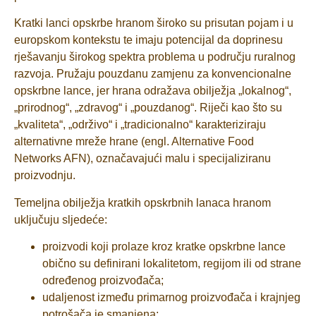
Kratki lanci opskrbe hranom široko su prisutan pojam i u
europskom kontekstu te imaju potencijal da doprinesu
rješavanju širokog spektra problema u području ruralnog
razvoja. Pružaju pouzdanu zamjenu za konvencionalne
opskrbne lance, jer hrana odražava obilježja „lokalnog“,
„prirodnog“, „zdravog“ i „pouzdanog“. Riječi kao što su
„kvaliteta“, „održivo“ i „tradicionalno“ karakteriziraju
alternativne mreže hrane (engl. Alternative Food
Networks AFN), označavajući malu i specijaliziranu
proizvodnju.
Temeljna obilježja kratkih opskrbnih lanaca hranom
uključuju sljedeće:
proizvodi koji prolaze kroz kratke opskrbne lance
obično su definirani lokalitetom, regijom ili od strane
određenog proizvođača;
udaljenost između primarnog proizvođača i krajnjeg
potrošača je smanjena;