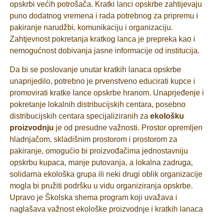
opskrbi većih potrošača. Kratki lanci opskrbe zahtijevaju
puno dodatnog vremena i rada potrebnog za pripremu i
pakiranje narudžbi, komunikaciju i organizaciju.
Zahtjevnost pokretanja kratkog lanca je prepreka kao i
nemogućnost dobivanja jasne informacije od institucija.
Da bi se poslovanje unutar kratkih lanaca opskrbe
unaprijedilo, potrebno je prvenstveno educirati kupce i
promovirati kratke lance opskrbe hranom. Unaprjeđenje i
pokretanje lokalnih distribucijskih centara, posebno
distribucijskih centara specijaliziranih za
ekološku
proizvodnju
je od presudne važnosti. Prostor opremljen
hladnjačom, skladišnim prostorom i prostorom za
pakiranje, omogućio bi proizvođačima jednostavniju
opskrbu kupaca, manje putovanja, a lokalna zadruga,
solidarna ekološka grupa ili neki drugi oblik organizacije
mogla bi pružiti podršku u vidu organiziranja opskrbe.
Upravo je Školska shema program koji uvažava i
naglašava važnost ekološke proizvodnje i kratkih lanaca