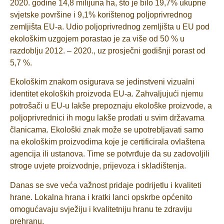
2020. godine 14,8 milijuna ha, što je bilo 19,7% ukupne
svjetske površine i 9,1% korištenog poljoprivrednog
zemljišta EU-a. Udio poljoprivrednog zemljišta u EU pod
ekološkim uzgojem porastao je za više od 50 % u
razdoblju 2012. – 2020., uz prosječni godišnji porast od
5,7 %.
Ekološkim znakom osigurava se jedinstveni vizualni
identitet ekoloških proizvoda EU-a. Zahvaljujući njemu
potrošači u EU-u lakše prepoznaju ekološke proizvode, a
poljoprivrednici ih mogu lakše prodati u svim državama
članicama. Ekološki znak može se upotrebljavati samo
na ekološkim proizvodima koje je certificirala ovlaštena
agencija ili ustanova. Time se potvrđuje da su zadovoljili
stroge uvjete proizvodnje, prijevoza i skladištenja.
Danas se sve veća važnost pridaje podrijetlu i kvaliteti
hrane. Lokalna hrana i kratki lanci opskrbe općenito
omogućavaju svježiju i kvalitetniju hranu te zdraviju
prehranu.