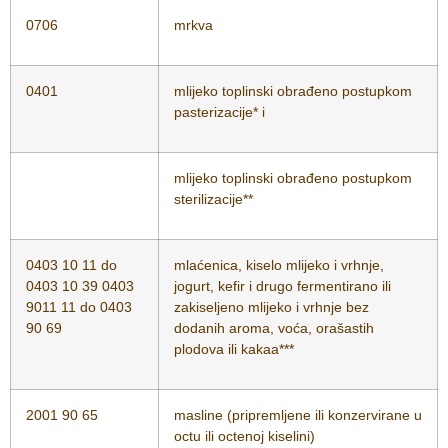
0706
mrkva
0401
mlijeko toplinski obrađeno postupkom
pasterizacije* i
mlijeko toplinski obrađeno postupkom
sterilizacije**
0403 10 11 do
mlaćenica, kiselo mlijeko i vrhnje,
0403 10 39 0403
jogurt, kefir i drugo fermentirano ili
9011 11 do 0403
zakiseljeno mlijeko i vrhnje bez
90 69
dodanih aroma, voća, orašastih
plodova ili kakaa***
2001 90 65
masline (pripremljene ili konzervirane u
octu ili octenoj kiselini)