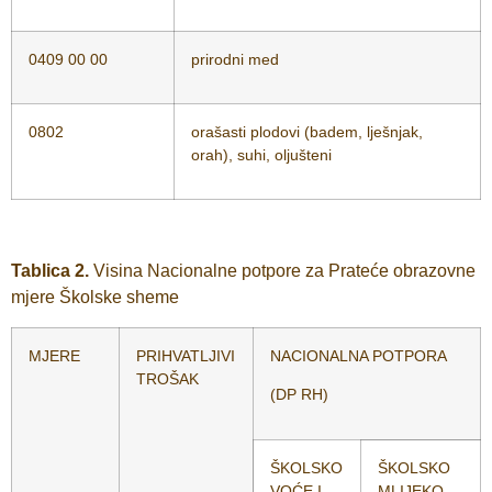
0409 00 00
prirodni med
0802
orašasti plodovi (badem, lješnjak,
orah), suhi, oljušteni
Tablica 2.
Visina Nacionalne potpore za Prateće obrazovne
mjere Školske sheme
MJERE
PRIHVATLJIVI
NACIONALNA POTPORA
TROŠAK
(DP RH)
ŠKOLSKO
ŠKOLSKO
VOĆE I
MLIJEKO