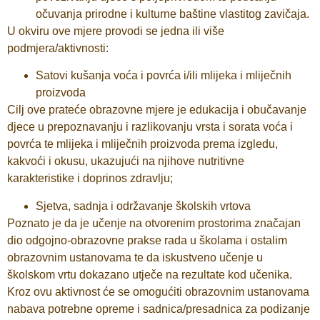
očuvanja prirodne i kulturne baštine vlastitog zavičaja.
U okviru ove mjere provodi se jedna ili više
podmjera/aktivnosti:
Satovi kušanja voća i povrća i/ili mlijeka i mliječnih
proizvoda
Cilj ove prateće obrazovne mjere je edukacija i obučavanje
djece u prepoznavanju i razlikovanju vrsta i sorata voća i
povrća te mlijeka i mliječnih proizvoda prema izgledu,
kakvoći i okusu, ukazujući na njihove nutritivne
karakteristike i doprinos zdravlju;
Sjetva, sadnja i održavanje školskih vrtova
Poznato je da je učenje na otvorenim prostorima značajan
dio odgojno-obrazovne prakse rada u školama i ostalim
obrazovnim ustanovama te da iskustveno učenje u
školskom vrtu dokazano utječe na rezultate kod učenika.
Kroz ovu aktivnost će se omogućiti obrazovnim ustanovama
nabava potrebne opreme i sadnica/presadnica za podizanje