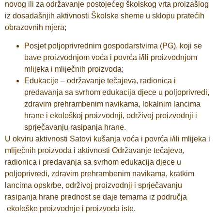
novog ili za održavanje postojećeg školskog vrta proizašlog
iz dosadašnjih aktivnosti Školske sheme u sklopu pratećih
obrazovnih mjera;
Posjet poljoprivrednim gospodarstvima (PG), koji se
bave proizvodnjom voća i povrća i/ili proizvodnjom
mlijeka i mliječnih proizvoda;
Edukacije – održavanje tečajeva, radionica i
predavanja sa svrhom edukacija djece u poljoprivredi,
zdravim prehrambenim navikama, lokalnim lancima
hrane i ekološkoj proizvodnji, održivoj proizvodnji i
sprječavanju rasipanja hrane.
U okviru aktivnosti Satovi kušanja voća i povrća i/ili mlijeka i
mliječnih proizvoda i aktivnosti Održavanje tečajeva,
radionica i predavanja sa svrhom edukacija djece u
poljoprivredi, zdravim prehrambenim navikama, kratkim
lancima opskrbe, održivoj proizvodnji i sprječavanju
rasipanja hrane prednost se daje temama iz područja
ekološke proizvodnje i proizvoda iste.