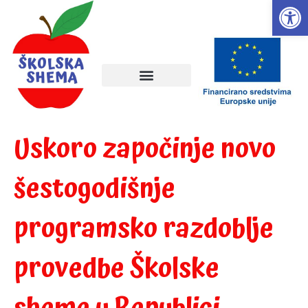
Open
Uskoro započinje novo
šestogodišnje
programsko razdoblje
provedbe Školske