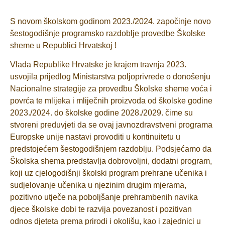
S novom školskom godinom 2023./2024. započinje novo
šestogodišnje programsko razdoblje provedbe Školske
sheme u Republici Hrvatskoj !
Vlada Republike Hrvatske je krajem travnja 2023.
usvojila prijedlog Ministarstva poljoprivrede o donošenju
Nacionalne strategije za provedbu Školske sheme voća i
povrća te mlijeka i mliječnih proizvoda od školske godine
2023./2024. do školske godine 2028./2029. čime su
stvoreni preduvjeti da se ovaj javnozdravstveni programa
Europske unije nastavi provoditi u kontinuitetu u
predstojećem šestogodišnjem razdoblju. Podsjećamo da
Školska shema predstavlja dobrovoljni, dodatni program,
koji uz cjelogodišnji školski program prehrane učenika i
sudjelovanje učenika u njezinim drugim mjerama,
pozitivno utječe na poboljšanje prehrambenih navika
djece školske dobi te razvija povezanost i pozitivan
odnos djeteta prema prirodi i okolišu, kao i zajednici u