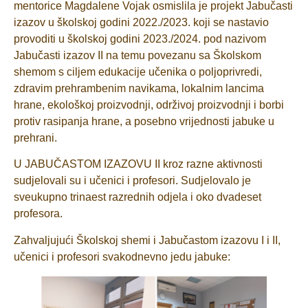
mentorice Magdalene Vojak osmislila je projekt Jabučasti
izazov u školskoj godini 2022./2023. koji se nastavio
provoditi u školskoj godini 2023./2024. pod nazivom
Jabučasti izazov II na temu povezanu sa Školskom
shemom s ciljem edukacije učenika o poljoprivredi,
zdravim prehrambenim navikama, lokalnim lancima
hrane, ekološkoj proizvodnji, održivoj proizvodnji i borbi
protiv rasipanja hrane, a posebno vrijednosti jabuke u
prehrani.
U JABUČASTOM IZAZOVU II kroz razne aktivnosti
sudjelovali su i učenici i profesori. Sudjelovalo je
sveukupno trinaest razrednih odjela i oko dvadeset
profesora.
Zahvaljujući Školskoj shemi i Jabučastom izazovu I i II,
učenici i profesori svakodnevno jedu jabuke: