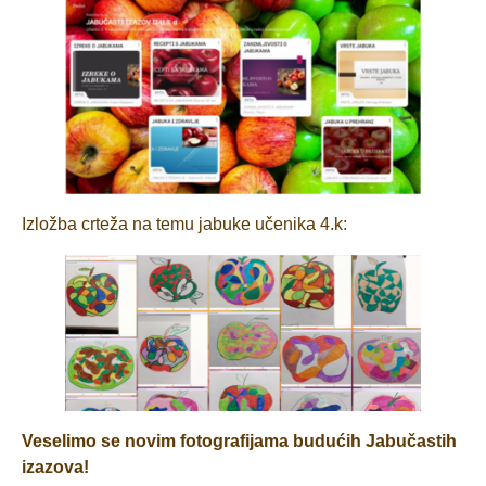
Izložba crteža na temu jabuke učenika 4.k:
Veselimo se novim fotografijama budućih Jabučastih
izazova!