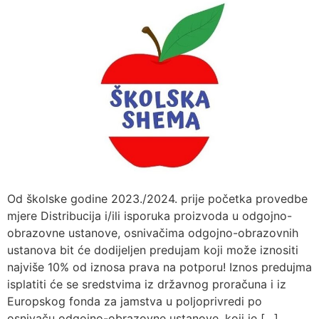
Od školske godine 2023./2024. prije početka provedbe
mjere Distribucija i/ili isporuka proizvoda u odgojno-
obrazovne ustanove, osnivačima odgojno-obrazovnih
ustanova bit će dodijeljen predujam koji može iznositi
najviše 10% od iznosa prava na potporu! Iznos predujma
isplatiti će se sredstvima iz državnog proračuna i iz
Europskog fonda za jamstva u poljoprivredi po
osnivaču odgojno-obrazovne ustanove, koji je […]